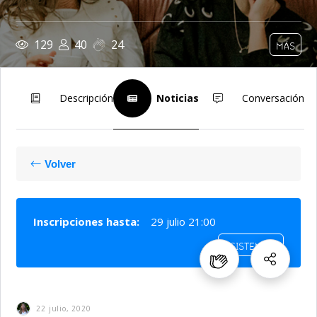
129
40
24
MÁS
Descripción
Noticias
Conversación
Volver
Inscripciones hasta:
29 julio 21:00
ASISTENTES
22 julio, 2020