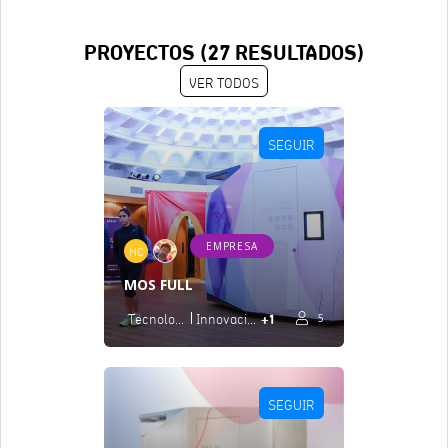
PROYECTOS (
27
RESULTADOS)
VER TODOS
SEGUIR
EMPRESA
NC
MOS FULL
+1
Tecnología
Innovación
5
SEGUIR