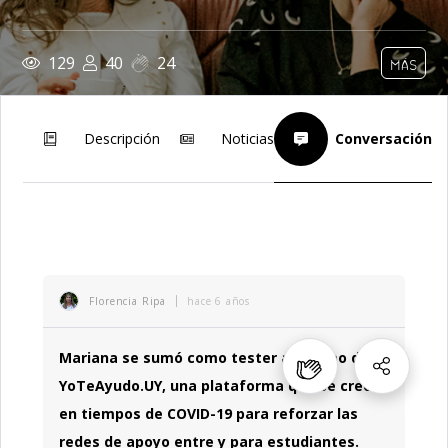
129
40
24
MÁS
Descripción
Noticias
Conversación
Florencia Ripa
hace 6 años
Mariana se sumó como tester al equipo de
YoTeAyudo.UY, una plataforma que se creó
en tiempos de COVID-19 para reforzar las
redes de apoyo entre y para estudiantes.