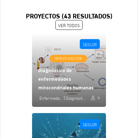
PROYECTOS (
43
RESULTADOS)
VER TODOS
SEGUIR
INVESTIGACIÓN
Diagnóstico de
enfermedades
mitocondriales humanas
Enfermedades Mitocondriales
Diagnóstico
0
SEGUIR