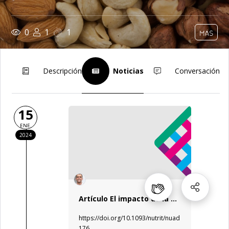
0
1
1
MÁS
Descripción
Noticias
Conversación
15
ENE.
2024
Artículo El impacto de la dieta Mediterránea en el alivio de los síntomas depresivos en adultos: una revisión sistemática y meta-análisis de ensayos controlados aleatorios
https://doi.org/10.1093/nutrit/nuad
176