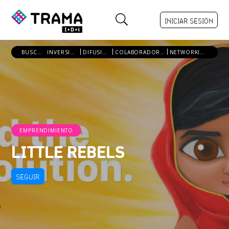
INICIAR SESIÓN
BUSCO:
INVERSIÓN
DIFUSIÓN
COLABORADORES
NETWORKING
EMPRENDIMIENTO
LITTLE REBELS
SEGUIR