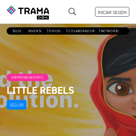
INICIAR SESIÓN
BUSCO:
INVERSIÓN
DIFUSIÓN
COLABORADORES
NETWORKING
EMPRENDIMIENTO
LITTLE REBELS
SEGUIR