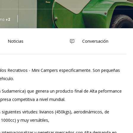
+2
smo
Noticias
Conversación
ulos Recrativos - Mini Campers especificamente. Son pequeñas
ehiculo.
 Sudamerica) que genera un producto final de Alta peformance
resa competitiva a nivel mundial.
siguientes virtudes: livianos (450kgs), aerodinámicos, de
1000cc) y muy versátiles,
internacionalizar y penetrar mercados con Alta demanda en