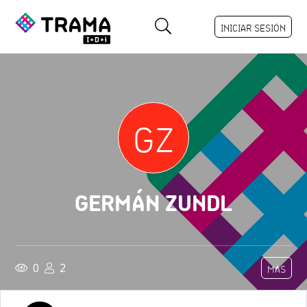
INICIAR SESIÓN
GZ
GERMÁN ZUNDL
0
2
MÁS