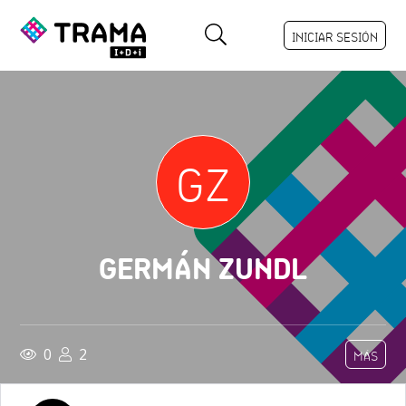
INICIAR SESIÓN
GZ
GERMÁN ZUNDL
0
2
MÁS