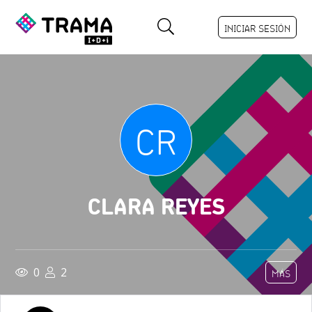
INICIAR SESIÓN
CR
CLARA REYES
0
2
MÁS