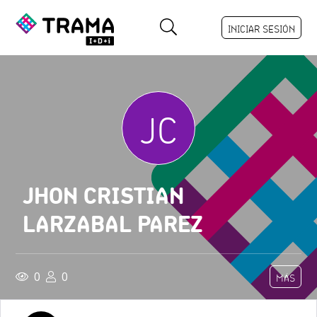
INICIAR SESIÓN
JC
JHON CRISTIAN
LARZABAL PAREZ
0
0
MÁS