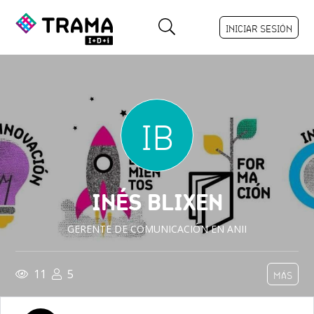
INICIAR SESIÓN
IB
INÉS BLIXEN
GERENTE DE COMUNICACIÓN EN ANII
11
5
MÁS