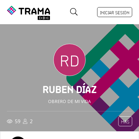
INICIAR SESIÓN
RD
RUBEN DÍAZ
OBRERO DE MI VIDA
59
2
MÁS