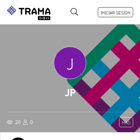
INICIAR SESIÓN
J
JP
20
0
MÁS