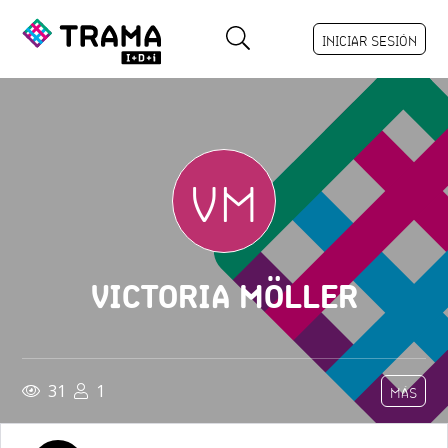
INICIAR SESIÓN
VM
VICTORIA MÖLLER
31
1
MÁS