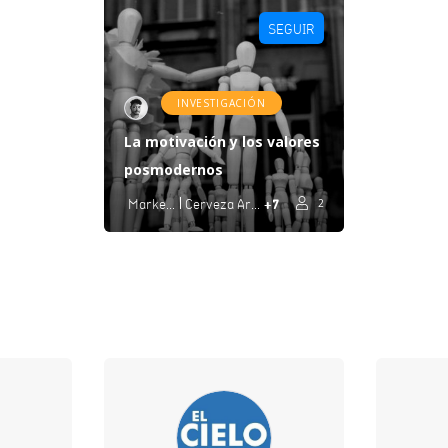
SEGUIR
INVESTIGACIÓN
La motivación y los valores
posmodernos
+7
Marketing
Cerveza Artensal
2