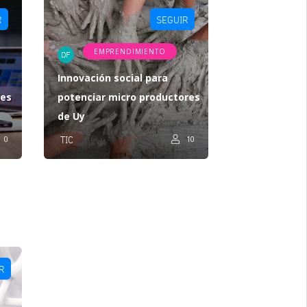
R
SEGUIR
EMPRENDIMIENTO
DF
Innovación social para
nes
potenciar micro productores
de Uy
0
TIC
10
R