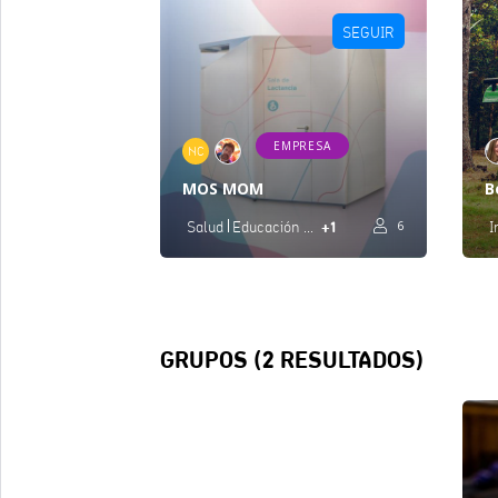
SEGUIR
EMPRESA
NC
MOS MOM
B
+1
Salud
Educación Y Desarrollo Social
6
I
GRUPOS (
2
RESULTADOS)