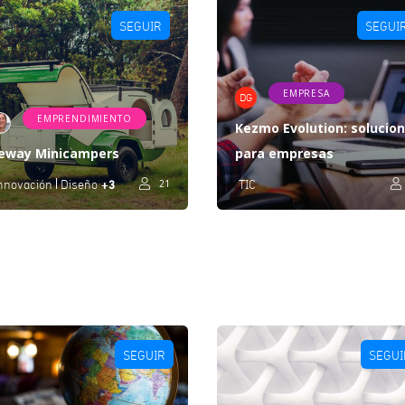
SEGUIR
SEGUI
EMPRESA
DG
EMPRENDIMIENTO
Kezmo Evolution: solucio
eway Minicampers
para empresas
+3
nnovación
Diseño
21
TIC
SEGUIR
SEGUI