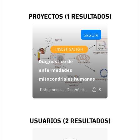
PROYECTOS (
1
RESULTADOS)
SEGUIR
INVESTIGACIÓN
Diagnóstico de
enfermedades
mitocondriales humanas
Enfermedades Mitocondriales
Diagnóstico
0
USUARIOS (
2
RESULTADOS)