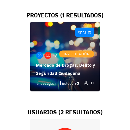
PROYECTOS (
1
RESULTADOS)
SEGUIR
INVESTIGACIÓN
+3
DP
CG
Mercado de Drogas, Delito y
Seguridad Ciudadana
+3
Investigación
Estado
11
USUARIOS (
2
RESULTADOS)