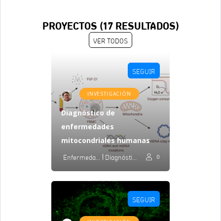
PROYECTOS (
17
RESULTADOS)
VER TODOS
SEGUIR
INVESTIGACIÓN
Diagnóstico de
enfermedades
mitocondriales humanas
Enfermedades Mitocondriales
Diagnóstico
0
SEGUIR