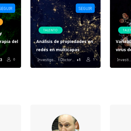
SEGUIR
SEGUIR
TALENTO
TAL
y
rapia del
Análisis de propiedades en
Variabi
redes en multicapas
virus d
3
+1
0
Investigación
Doctorado
1
Investigaci