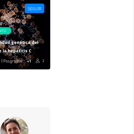
SEGUIR
ENTO
lidad genética del
e la hepatitis C
+1
ón
Posgrados Nacionales
2