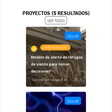
PROYECTOS (
5
RESULTADOS)
VER TODOS
SEGUIR
INVESTIGACIÓN
LE
Modelo de alerta de ráfagas
de viento para tomar
decisiones
Ciencia, Tecnología E Innovación
2
SEGUIR