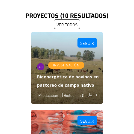
PROYECTOS (
10
RESULTADOS)
VER TODOS
SEGUIR
INVESTIGACIÓN
AC
Bioenergética de bovinos en
pastoreo de campo nativo
+2
Producción Agropecuaria Y Agroindustrial
Biotecnología
3
SEGUIR