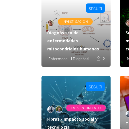
SEGUIR
INVESTIGACIÓN
Diagnóstico de
S
enfermedades
m
mitocondriales humanas
c
Enfermedades Mitocondriales
Diagnóstico
0
SEGUIR
EMPRENDIMIENTO
Fibras - Impacto social y
T
tecnología