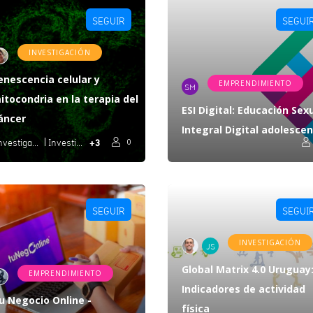
SEGUIR
SEGUI
INVESTIGACIÓN
enescencia celular y
EMPRENDIMIENTO
SM
itocondria en la terapia del
ESI Digital: Educación Sex
áncer
Integral Digital adolesce
+3
Investigación Fundamental
Investigación Aplicada
0
SEGUIR
SEGUI
INVESTIGACIÓN
JS
Global Matrix 4.0 Uruguay
EMPRENDIMIENTO
Indicadores de actividad
u Negocio Online -
física