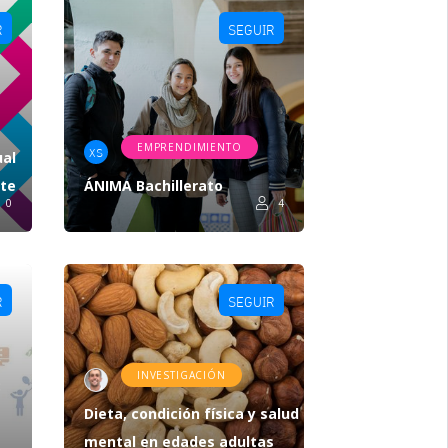
R
SEGUIR
EMPRENDIMIENTO
XS
ual
nte
ÁNIMA Bachillerato
0
4
R
SEGUIR
INVESTIGACIÓN
:
Dieta, condición física y salud
mental en edades adultas