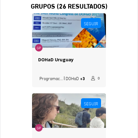
GRUPOS (
26
RESULTADOS)
SEGUIR
GP
DOHaD Uruguay
+3
Programación
DOHaD
0
SEGUIR
GP